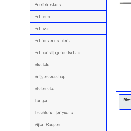
Poelietrekkers
Scharen
Schaven
Schroevendraaiers
Schuur-slijpgereedschap
Sleutels
Snijgereedschap
Stelen etc.
Met
Tangen
Trechters - jerrycans
Vijlen-Raspen