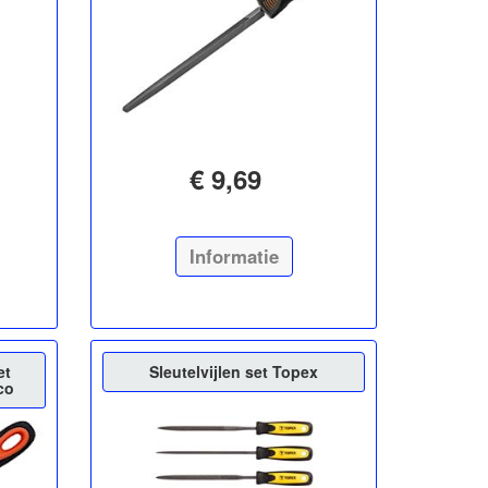
€ 9,69
Informatie
et
Sleutelvijlen set Topex
co