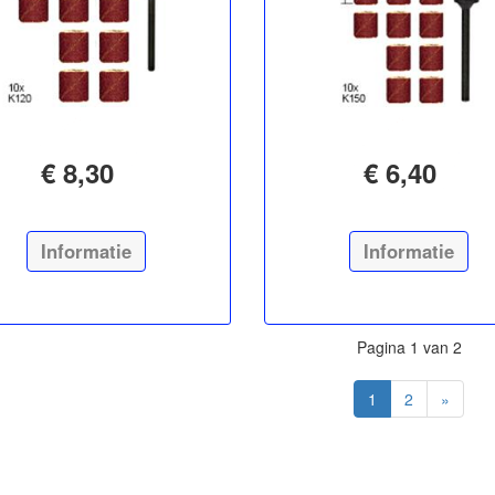
€ 8,30
€ 6,40
Informatie
Informatie
Pagina 1 van 2
1
2
»