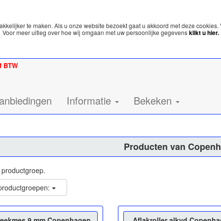
kelijker te maken. Als u onze website bezoekt gaat u akkoord met deze cookies. 
Voor meer uitleg over hoe wij omgaan met uw persoonlijke gegevens
klikt u hier.
ef BTW
anbiedingen
Informatie
Bekeken
Producten van Copen
p productgroep.
 productgroepen:
reekmes 9 mm Copenhagen
Aflakroller alkyd Copenh