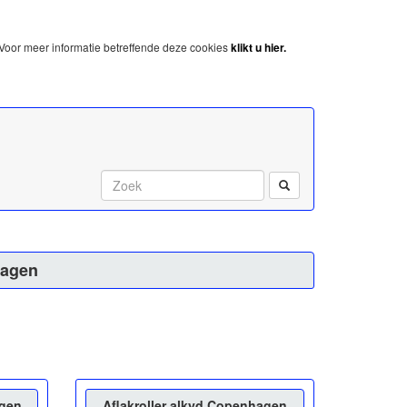
Voor meer informatie betreffende deze cookies
klikt u hier.
Start met zoeken:
hagen
agen
Aflakroller alkyd Copenhagen