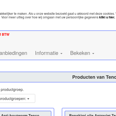
kelijker te maken. Als u onze website bezoekt gaat u akkoord met deze cookies. 
Voor meer uitleg over hoe wij omgaan met uw persoonlijke gegevens
klikt u hier.
ef BTW
anbiedingen
Informatie
Bekeken
Producten van Ten
p productgroep.
 productgroepen:
Anti-houtworm Tenco
Bangkirai olie Antraciet T