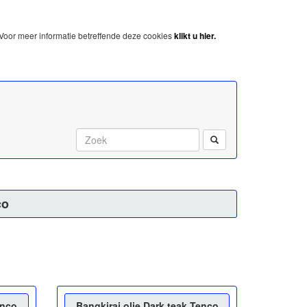
Voor meer informatie betreffende deze cookies
klikt u hier.
Start met zoeken:
co
enco
Bangkirai olie Dark teak Tenco