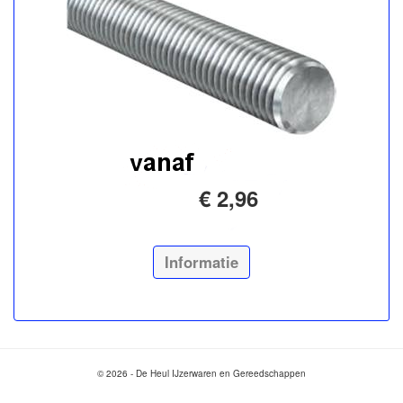
€ 2,96
Informatie
© 2026 - De Heul IJzerwaren en Gereedschappen