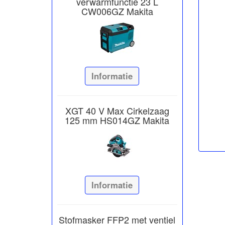
verwarmfunctie 23 L
CW006GZ Makita
Informatie
XGT 40 V Max Cirkelzaag
125 mm HS014GZ Makita
Informatie
Stofmasker FFP2 met ventiel