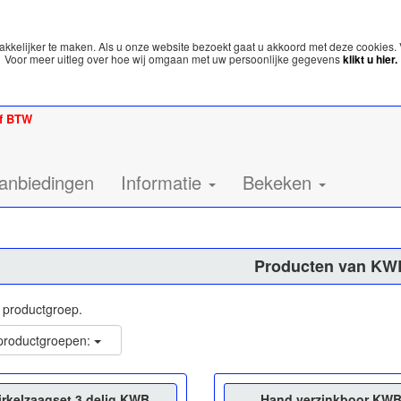
kelijker te maken. Als u onze website bezoekt gaat u akkoord met deze cookies. 
Voor meer uitleg over hoe wij omgaan met uw persoonlijke gegevens
klikt u hier.
ef BTW
anbiedingen
Informatie
Bekeken
Producten van KW
p productgroep.
 productgroepen:
irkelzaagset 3 delig KWB
Hand verzinkboor KW