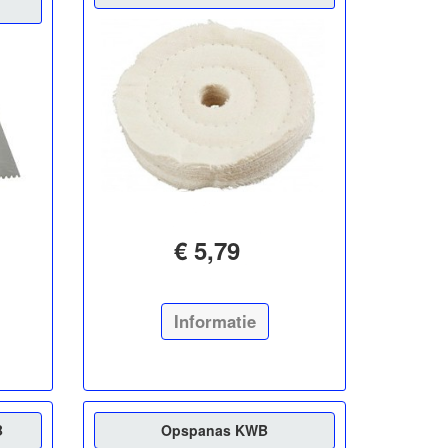
€ 5,79
Informatie
B
Opspanas KWB