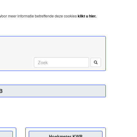
Voor meer informatie betreffende deze cookies
klikt u hier.
Start met zoeken:
B
B
Hoekmeter KWB