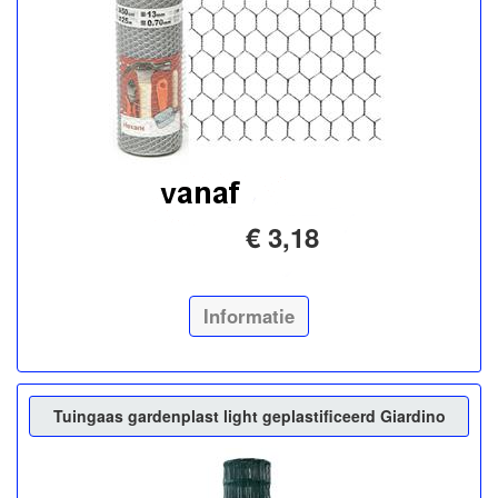
€ 3,18
Informatie
Tuingaas gardenplast light geplastificeerd Giardino