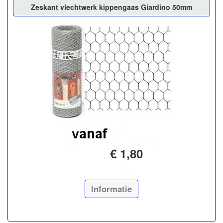
Zeskant vlechtwerk kippengaas Giardino 50mm
€ 1,80
Informatie