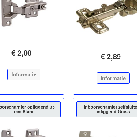
€ 2,00
€ 2,89
Informatie
Informatie
oorscharnier opliggend 35
Inboorscharnier zelfsluit
mm Starx
inliggend Grass