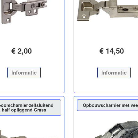
€ 2,00
€ 14,50
Informatie
Informatie
boorscharnier zelfsluitend
Opbouwscharnier met ve
half opliggend Grass