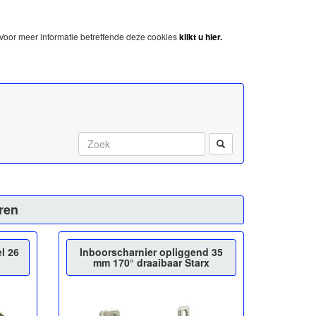
Voor meer informatie betreffende deze cookies
klikt u hier.
Start met zoeken:
ren
l 26
Inboorscharnier opliggend 35
mm 170° draaibaar Starx