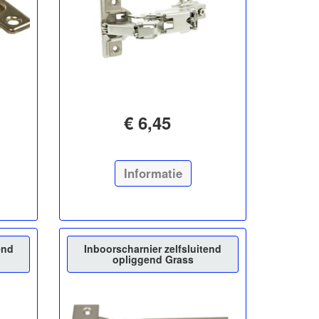
€ 6,45
Informatie
end
Inboorscharnier zelfsluitend
opliggend Grass