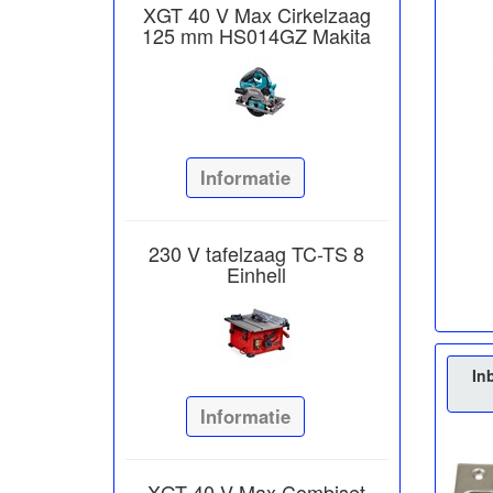
XGT 40 V Max Cirkelzaag
125 mm HS014GZ Makita
Informatie
230 V tafelzaag TC-TS 8
Einhell
In
Informatie
XGT 40 V Max Combiset