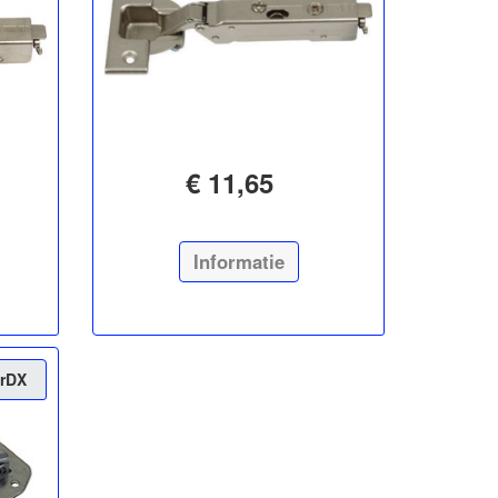
€ 11,65
Informatie
erDX