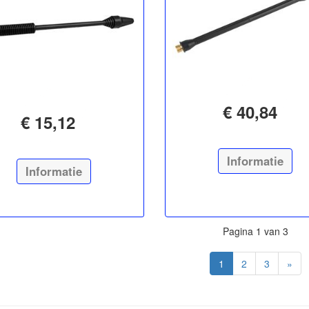
€ 40,84
€ 15,12
Informatie
Informatie
Pagina 1 van 3
1
2
3
»