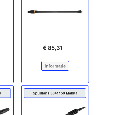
€ 85,31
Informatie
a
Spuitlans 3641150 Makita