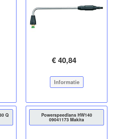
€ 40,84
Informatie
80 Q
Powerspeedlans HW140
09041173 Makita