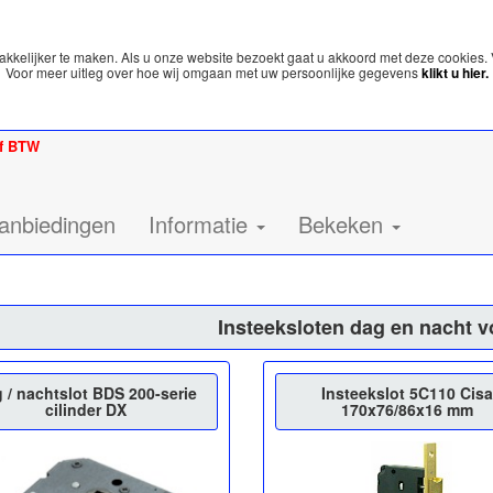
kelijker te maken. Als u onze website bezoekt gaat u akkoord met deze cookies. 
Voor meer uitleg over hoe wij omgaan met uw persoonlijke gegevens
klikt u hier.
ef BTW
anbiedingen
Informatie
Bekeken
Insteeksloten dag en nacht vo
 / nachtslot BDS 200-serie
Insteekslot 5C110 Cis
cilinder DX
170x76/86x16 mm