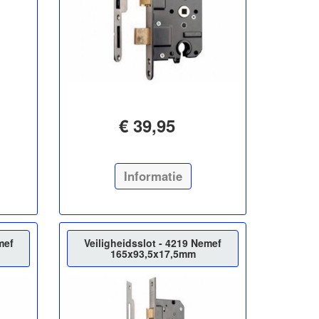
€ 39,95
Informatie
mef
Veiligheidsslot - 4219 Nemef
165x93,5x17,5mm