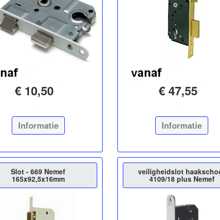
€ 10,50
€ 47,55
Informatie
Informatie
Slot - 669 Nemef
veiligheidslot haakscho
165x92,5x16mm
4109/18 plus Nemef