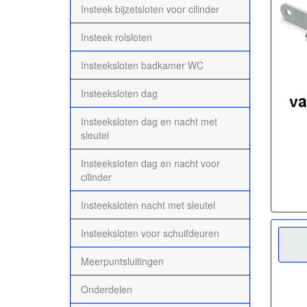
Insteek bijzetsloten voor cilinder
Insteek rolsloten
Insteeksloten badkamer WC
Insteeksloten dag
Insteeksloten dag en nacht met
sleutel
Insteeksloten dag en nacht voor
cilinder
Insteeksloten nacht met sleutel
Insteeksloten voor schuifdeuren
Meerpuntsluitingen
Onderdelen