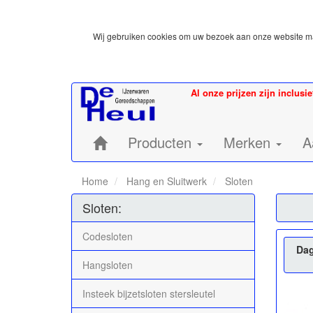
Wij gebruiken cookies om uw bezoek aan onze website mak
Al onze prijzen zijn inclusi
Home:
Producten
Merken
A
Home
Hang en Sluitwerk
Sloten
Sloten:
Codesloten
Dag
Hangsloten
Insteek bijzetsloten stersleutel