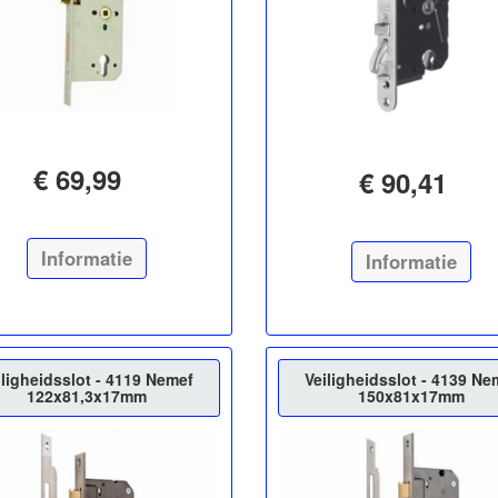
€ 69,99
€ 90,41
Informatie
Informatie
iligheidsslot - 4119 Nemef
Veiligheidsslot - 4139 Ne
122x81,3x17mm
150x81x17mm